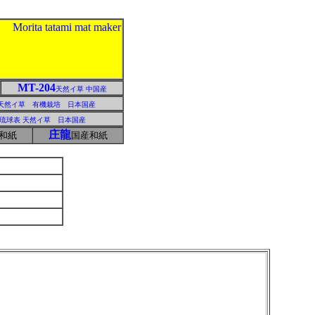
MT-204
天然イ草 中国産
天然イ草 有機栽培 日本国産
琉球表 天然イ草 日本国産
庄龍
和紙
国産和紙