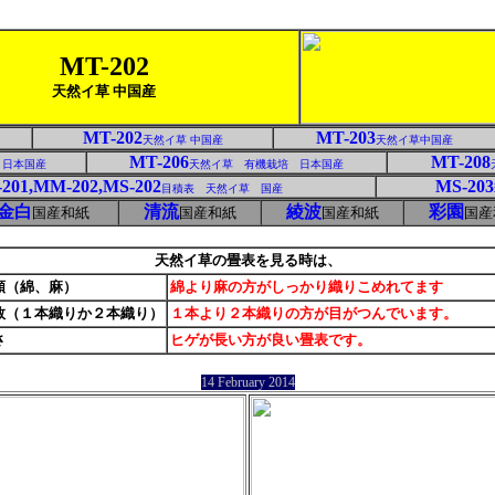
MT-202
天然イ草 中国産
MT-202
MT-203
天然イ草 中国産
天然イ草中国産
MT-206
MT-208
 日本国産
天然イ草 有機栽培 日本国産
201,MM-202,MS-202
MS-203
目積表 天然イ草 国産
金白
清流
綾波
彩園
国産和紙
国産和紙
国産和紙
国産
天然イ草の畳表を見る時は、
類（綿、麻）
綿より麻の方がしっかり織りこめれてます
数（１本織りか２本織り）
１本より２本織りの方が目がつんでいます。
長さ
ヒゲが長い方が良い畳表です。
14 February 2014