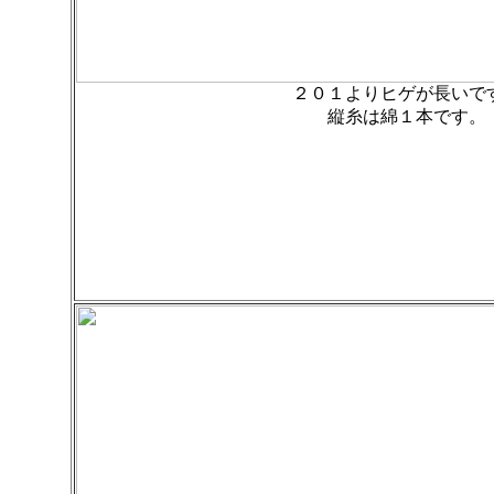
２０１よりヒゲが長いで
縦糸は綿１本です。