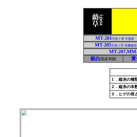
MT-201
天然イ草 中国産
MT-205
天然イ草 有機栽培
MT-207,MM-
銀白
黄
国産和紙
１．縦糸の種
２．縦糸の本
３．ヒゲの